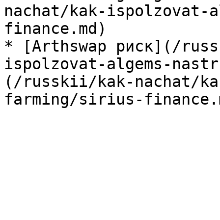
nachat/kak-ispolzovat-a
finance.md)

* [Arthswap риск](/russ
ispolzovat-algems-nastr
(/russkii/kak-nachat/ka