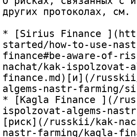
О рисках, связанных с и
других протоколах, см. 
* [Sirius Finance ](htt
started/how-to-use-nast
finance#be-aware-of-ris
nachat/kak-ispolzovat-a
finance.md)[и](/russkii
algems-nastr-farming/si
* [Kagla Finance ](/rus
ispolzovat-algems-nastr
[риск](/russkii/kak-nac
nastr-farming/kagla-fin