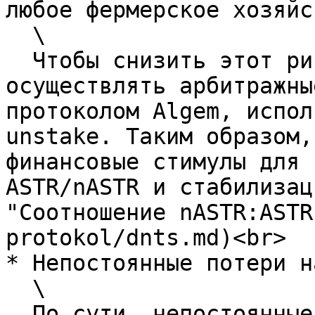
любое фермерское хозяйс
  \

  Чтобы снизить этот риск, пользователи могут 
осуществлять арбитражны
протоколом Algem, испол
unstake. Таким образом,
финансовые стимулы для 
ASTR/nASTR и стабилизац
"Соотношение nASTR:ASTR
protokol/dnts.md)<br>

* Непостоянные потери н
  \

  По сути, непостоянные потери - это временная 