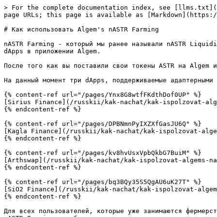
> For the complete documentation index, see [llms.txt](
page URLs; this page is available as [Markdown](https:/
# Как использовать Algem's nASTR Farming

nASTR Farming - который мы ранее называли nASTR Liquidi
dApps в приложении Algem.

После того как вы поставили свои токены ASTR на Algem и
На данный момент три dApps, поддерживаемые адаптерными 
{% content-ref url="/pages/Ynx8G8wtfFKdthDof0UP" %}

[Sirius Finance](/russkii/kak-nachat/kak-ispolzovat-alg
{% endcontent-ref %}

{% content-ref url="/pages/DPBNmnPyIXZXfGasJU6Q" %}

[Kagla Finance](/russkii/kak-nachat/kak-ispolzovat-alge
{% endcontent-ref %}

{% content-ref url="/pages/kv8hvUsxVpbQkbG7BuiM" %}

[Arthswap](/russkii/kak-nachat/kak-ispolzovat-algems-na
{% endcontent-ref %}

{% content-ref url="/pages/bq3BQy35S5QgAU6uK27T" %}

[SiO2 Finance](/russkii/kak-nachat/kak-ispolzovat-algem
{% endcontent-ref %}

Для всех пользователей, которые уже занимаются фермерст