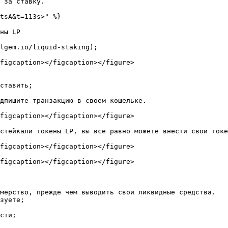
 за ставку.

tsA&t=113s>" %}

ны LP

lgem.io/liquid-staking);

figcaption></figcaption></figure>

ставить;

дпишите транзакцию в своем кошельке.

figcaption></figcaption></figure>

стейкали токены LP, вы все равно можете внести свои токе
figcaption></figcaption></figure>

figcaption></figcaption></figure>

мерство, прежде чем выводить свои ликвидные средства.

зуете;

сти;
