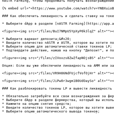
nASTR Farming, чтобы продолжать получать вознаграждение
{% embed url="<https://www.youtube.com/watch?v=YNBXuioB
### Как обеспечить ликвидность и сделать ставку на токе
* Выберите dApp в разделе [nASTR Farming](https://app.a
<figure><img src="/files/BuI7NMpU5YpXyP0k3lqZ" alt=""><
* Выберите вариант депозита;&#x20;

* Введите количество nASTR и ASTR, которое вы хотите по
* Выберите опцию для автоматической ставки токенов LP;

* Подтвердите действие, нажав на кнопку "Депозит", и по
<figure><img src="/files/zIVoxzs8ZwZfapNOjsBS" alt=""><
Опция: Если вы уже обеспечили ликвидность на AMM или за
<figure><img src="/files/VR9H86NdFUjcfVofOjHr" alt=""><
<figure><img src="/files/JiPw0r3wgm1B0UdOaySo" alt=""><
### Как разблокировать токены LP и вывести ликвидность

* Обязательно затребуйте все свои вознаграждения за фер
* Выберите dApp в разделе фермерства, который вы исполь
* Нажмите на опцию снятия средств;

* Введите количество токенов LP, которое вы хотите выве
* Выберите опцию автоматического вывода токенов;
