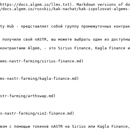
https://docs.algem.io/llms.txt). Markdown versions of do
/docs.algem.io/russkii/kak-nachat/kak-ispolzovat-algems-
ty Hub - представляет собой группу промежуточных контрак
 получили свой nASTR, вы можете выбрать один из доступны
контрактами Algem, - это Sirius Finance, Kagla Finance и
ems-nastr-farming/sirius-finance.md)

ms-nastr-farming/kagla-finance.md)

str-farming/arthswap.md)

s-nastr-farming/sio2-finance.md)

вом с помощью токенов nASTR на Sirius или Kagla Finance,