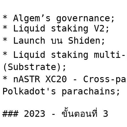
* Algem’s governance;

* Liquid staking V2;

* Launch บน Shiden;

* Liquid staking multi-
(Substrate);

* nASTR XC20 - Cross-pa
Polkadot's parachains;

### 2023 - ขั้นตอนที่ 3
