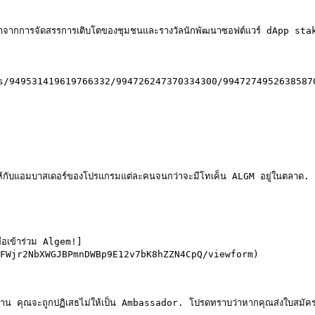
จากการจัดสรรการเติบโตของชุมชนและรางวัลนักพัฒนาซอฟต์แวร์ dApp sta
s/949531419619766332/994726247370334300/994727495263858708
บแอมบาสเดอร์ของโปรแกรมแต่ละคนจนกว่าจะมีโทเค็น ALGM อยู่ในตลาด. หลั
่อเข้าร่วม Algem!]
FWjr2NbXWGJBPmnDWBp9E12v7bK8hZZN4CpQ/viewform)

งาน คุณจะถูกปฏิเสธไม่ให้เป็น Ambassador. โปรดทราบว่าหากคุณส่งใบสมัคร แ