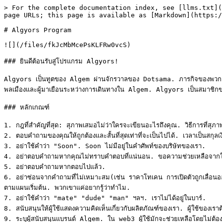
> For the complete documentation index, see [llms.txt](
page URLs; this page is available as [Markdown](https:/
# Algyors Program

![](/files/fkJcMbMcePsKLFRw0vcS)

### ยินดีต้อนรับสู่โปรแกรม Algyors!

Algyors เป็นทูตของ Algem ผ่านจักรวาลของ Dotsama. ภารกิจของพวกเขาค
พลเมืองและผู้มาเยือนระหว่างการเดินทางใน Algem. Algyors เป็นสมาชิกของ
### หลักเกณฑ์

1. กฎที่สำคัญที่สุด: สุภาพเสมอไม่ว่าใครจะเขียนอะไรถึงคุณ. วิธีการที่
2. ตอบคำถามของคุณให้ถูกต้องและสั้นที่สุดเท่าที่จะเป็นไปได้. เวลาเป็นสกุลเงิน
3. อย่าใช้คำว่า "Soon". Soon ไม่มีอยู่ในคำศัพท์ของบริษัทของเรา.

4. อย่าตอบคำถามหากคุณไม่ทราบคำตอบที่แน่นอน. ขอความช่วยเหลือจากใ
5. อย่าตอบคำถามหากตอบไปแล้ว.

6. อย่าซ่อนจากคำถามที่ไม่เหมาะสม(เช่น ราคาโทเคน การเปิดตัวถูกเลื่อนออก
ตามแผนเริ่มต้น. พวกเขาแค่อยากรู้ว่าทำไม.

7. อย่าใช้คำว่า "mate" "dude" "man" ฯลฯ. เราไม่ได้อยู่ในบาร์.

8. สนับสนุนให้ผู้ใช้แสดงความคิดเห็นเกี่ยวกับผลิตภัณฑ์ของเรา. ผู้ใช้ของเร
9. ระบุผู้สนับสนุนแบรนด์ Algem. ใน web3 ผู้ใช้มักจะช่วยเหลือโดยไม่ต้องจ