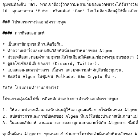
ชุมชนท้องถิ่น ฯลฯ. พวกเขาต้องรู้ว่าความพยายามของพวกเขาจะได้รับรางวัล
10. คุณสามารถ 'Mute' หรือแม้แต่ 'Ban' โดยไม่ต้องเตือนผู้ใช้ที่ละเมิด
### โปรแกรมรางวัลเอกอัครราชทูต

#### ภารกิจและเกณฑ์

* เป็นสมาชิกชุมชนที่กระตือรือร้น.

* ทำความเข้าใจและแบ่งปันวิสัยทัศน์และเป้าหมายของ Algem.

* ช่วยเหลือและตอบคำถามชุมชนในโซเชียลมีเดียและช่องทางชุมชนของเร
* ดูแลโซเชียลมีเดียของเรา (Discord, Twitter).

* แปลและเผยแพร่ข่าวสาร เนื้อหา และบทความสำคัญในช่องชุมชน.

* ส่งเสริม Algem ในชุมชน Polkadot และ Crypto อื่น ๆ.

#### โปรแกรมทำงานอย่างไร?

โปรแกรมมุ่งเน้นไปที่ภารกิจหลักสามประการสำหรับเอกอัครราชทูต:

1. ให้ความช่วยเหลือและสนับสนุนผู้ใช้และดูแลเครือข่ายโซเชียลของ Al
2. แปลข่าวสารและการอัปเดตของ Algem ที่แชร์ในช่องประกาศเป็นภาษาแม่, 
3. ในแต่ละสัปดาห์ งานเฉพาะเจาะจงจะถูกมอบหมายให้กับ Algyors ซึ่งมีตั
ทุกสิ้นเดือน Algyors ทุกคนจะเข้าร่วมการโทรประจำเดือนกับทีมหลักของ 