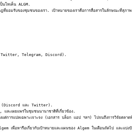
เป็นโทเค็น ALGM.

กฎที่ยอมรับของชุมชนของเรา. เป้าหมายของเราคือการสื่อสารในลักษณะที่สุภาพแ
า (Twitter, Telegram, Discord).

gem (Discord และ Twitter).

และเผยแพร่ในชุมชนนานาชาติที่เกี่ยวข้อง.

้งแต่การแปลเฉพาะเจาะจง (เอกสาร บล็อก แอป ฯลฯ) ไปจนถึงการวิจัยตลาดท้อง
Algem เพื่อหารือเกี่ยวกับเป้าหมายและแผนของ Algem ในเดือนถัดไป และแบ่