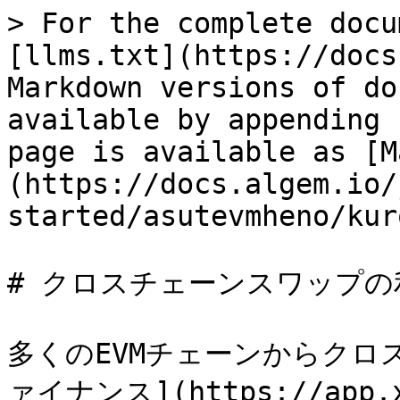
> For the complete docu
[llms.txt](https://docs
Markdown versions of do
available by appending 
page is available as [M
(https://docs.algem.io/
started/asutevmheno/kur
# クロスチェーンスワップの
多くのEVMチェーンからクロ
ァイナンス](https://app